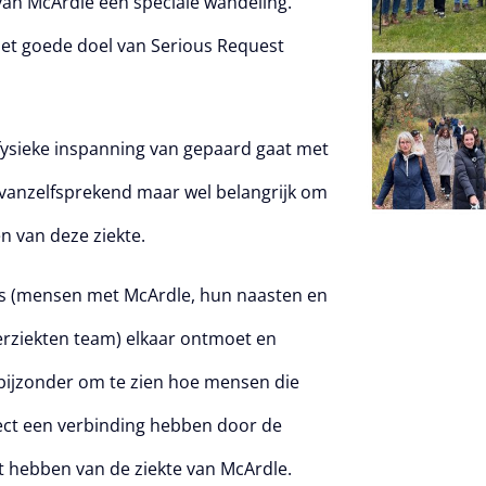
an McArdle een speciale wandeling.
et goede doel van Serious Request
 fysieke inspanning van gepaard gaat met
vanzelfsprekend maar wel belangrijk om
n van deze ziekte.
s (mensen met McArdle, hun naasten en
rziekten team) elkaar ontmoet en
 bijzonder om te zien hoe mensen die
rect een verbinding hebben door de
 hebben van de ziekte van McArdle.