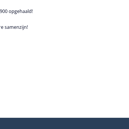
€1900 opgehaald!
re samenzijn!