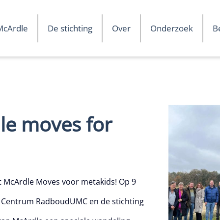
McArdle
De stichting
Over
Onderzoek
B
?
Beleidsplan komende jaren
Voor patiënten
De stichting
Het bestuur
ANBI
Financiële veran
Onze helden
le moves for
et McArdle Moves voor metakids! Op 9
en Centrum RadboudUMC en de stichting