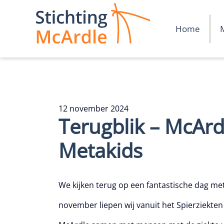
Home
Doelstellingen en missie
Wat is McArdle
12 november 2024
Terugblik – McArd
Metakids
We kijken terug op een fantastische dag m
november liepen wij vanuit het Spierziekt